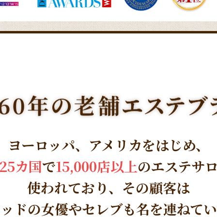
ヨーロッパ、アメリカをはじめ、
25カ国
で
15,000店以上
のエステサ
使われており、その顧客は
ウッドの女優やセレブも名を連ねてい