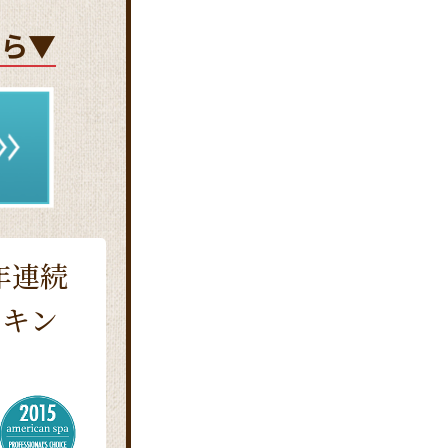
ら▼
3年連続
ンキン